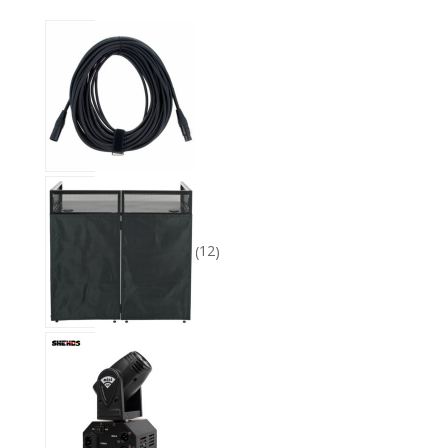
1
produit
Cables
1
12
produits
Equipement
12
12
produits
Lights
12