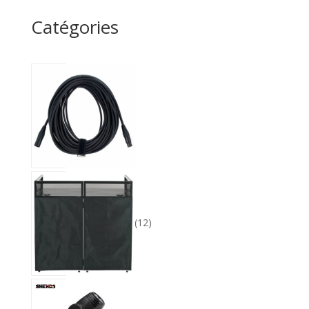
Catégories
1
produit
Cables
1
12
produits
Equipement
12
12
produits