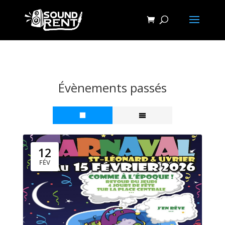
Évènements passés
12
FÉV