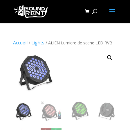
Accueil
Lights
/
/ ALIEN Lumiere de scene LED RVB