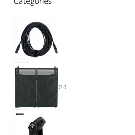
Catégories
1
produit
Cables
1
12
produits
Equipement
12
12
produits
Lights
12