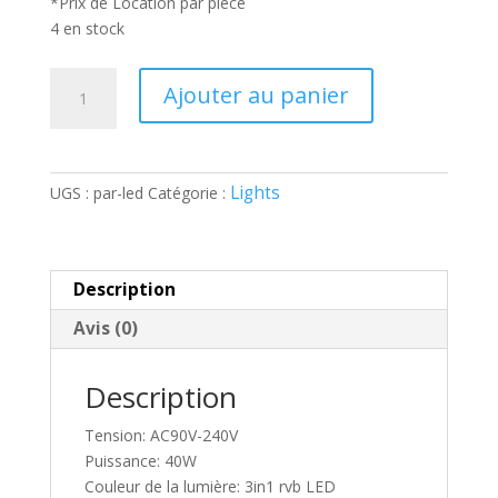
*Prix de Location par pièce
4 en stock
quantité
A
Ajouter au panier
de
l
ALIEN
t
Lumiere
e
de
r
Lights
UGS :
par-led
Catégorie :
scene
n
LED
a
RVB
t
i
Description
v
Avis (0)
e
:
Description
Tension: AC90V-240V
Puissance: 40W
Couleur de la lumière: 3in1 rvb LED